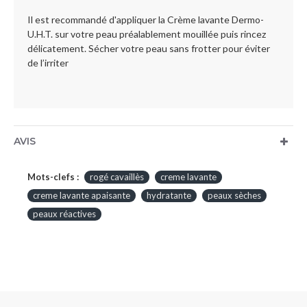
Il est recommandé d'appliquer la Crème lavante Dermo-
U.H.T. sur votre peau préalablement mouillée puis rincez
délicatement. Sécher votre peau sans frotter pour éviter
de l’irriter
AVIS
Mots-clefs :
rogé cavaillès
creme lavante
creme lavante apaisante
hydratante
peaux sèches
peaux réactives