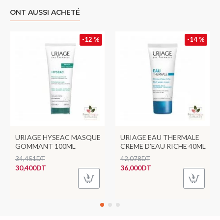
ONT AUSSI ACHETÉ
-12 %
-14 %
URIAGE HYSEAC MASQUE
URIAGE EAU THERMALE
GOMMANT 100ML
CREME D’EAU RICHE 40ML
34,451DT
42,078DT
30,400DT
36,000DT