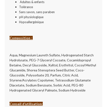
Adultes & enfants
Tolérance
Sans savon, sans paraben
pH physiologique
Hypoallergénique
Composition :
Aqua, Magnesium Laureth Sulfate, Hydrogenated Starch
Hydrolysate, PEG-7 Glyceryl Cocoate, Cocamidopropyl
Betaine, Decyl Glucoside, Xylitol, Erythritol, Cocoyl Methyl
Glucamide, Shorea Stenoptera Seed Butter, Coco-
Glucoside, Polysorbate 20, Parfum, Citric Acid,
Styrene/Acrylates Copolymer, Tetrasodium Glutamate
Diacetate, Sodium Benzoate, Sorbic Acid, PEG-80
Hydrogenated Glyceryl Palmate, Sodium Hydroxide
Conseil d’utilisation: