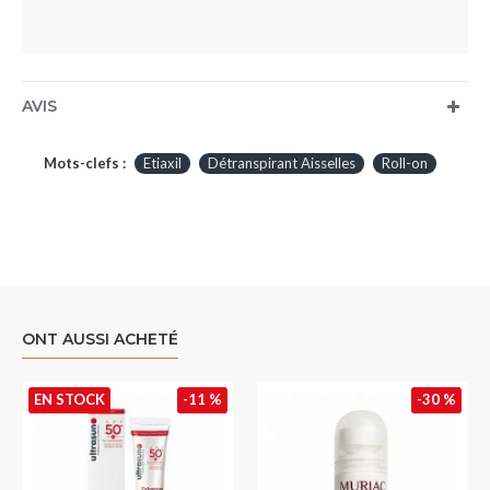
AVIS
Mots-clefs :
Etiaxil
Détranspirant Aisselles
Roll-on
ONT AUSSI ACHETÉ
EN STOCK
-11 %
-30 %