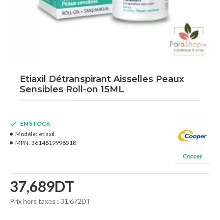
Etiaxil Détranspirant Aisselles Peaux
Sensibles Roll-on 15ML
EN STOCK
Modèle:
etiaxil
MPN:
3614819998518
Cooper
37,689DT
Prix hors taxes : 31,672DT