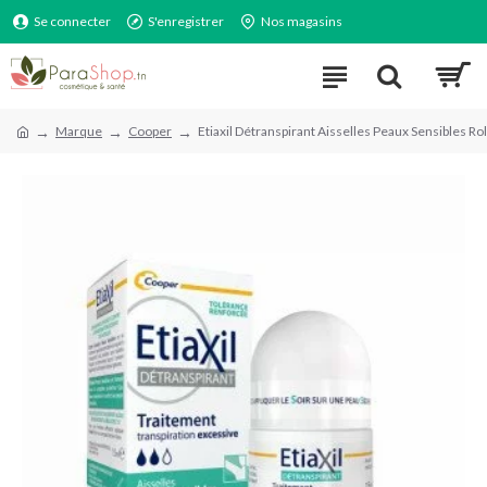
Se connecter
S'enregistrer
Nos magasins
Marque
Cooper
Etiaxil Détranspirant Aisselles Peaux Sensibles R