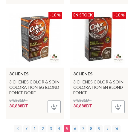
-10 %
EN STOCK
-10 %
3CHÊNES
3CHÊNES
3 CHÊNES COLOR & SOIN
3 CHÊNES COLOR & SOIN
COLORATION 6G BLOND
COLORATION 6N BLOND
FONCE DORE
FONCE
34,321DT
34,321DT
30,888DT
30,888DT
1
2
3
4
5
6
7
8
9