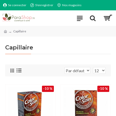
Se connecter
S'enregistrer
Nos magasins
Capillaire
Capillaire
-10 %
-10 %