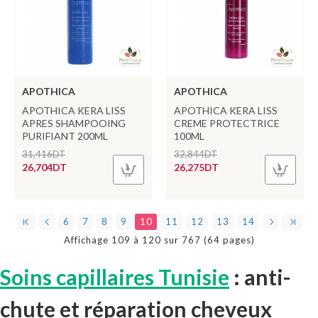
APOTHICA
APOTHICA
APOTHICA KERA LISS
APOTHICA KERA LISS
APRES SHAMPOOING
CREME PROTECTRICE
PURIFIANT 200ML
100ML
31,416DT
32,844DT
26,704DT
26,275DT
6
7
8
9
10
11
12
13
14
Affichage 109 à 120 sur 767 (64 pages)
Soins capillaires Tunisie
: anti-
chute et réparation cheveux