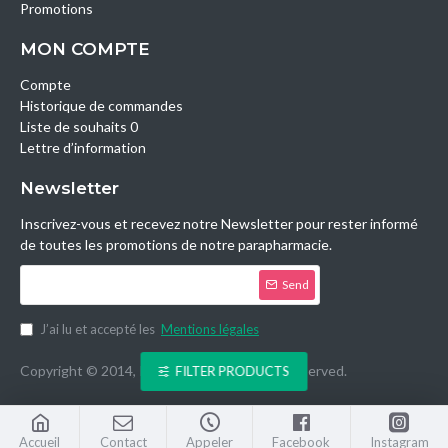
Promotions
MON COMPTE
Compte
Historique de commandes
Liste de souhaits 0
Lettre d’information
Newsletter
Inscrivez-vous et recevez notre Newsletter pour rester informé
de toutes les promotions de notre parapharmacie.
Send
J’ai lu et accepté les
Mentions légales
Copyright © 2014, Parashop.tn, All Rights Reserved.
FILTER PRODUCTS
Accueil
Contact
Appeler
Facebook
Instagram