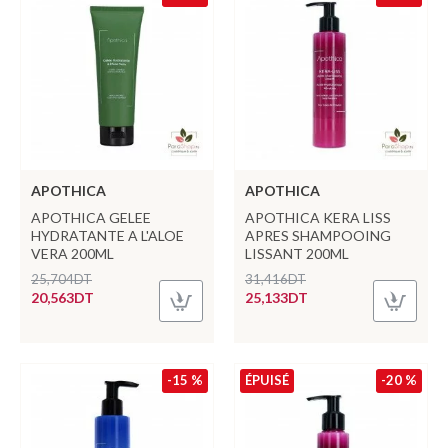
APOTHICA
APOTHICA
APOTHICA GELEE
APOTHICA KERA LISS
HYDRATANTE A L'ALOE
APRES SHAMPOOING
VERA 200ML
LISSANT 200ML
25,704DT
31,416DT
20,563DT
25,133DT
-15 %
ÉPUISÉ
-20 %