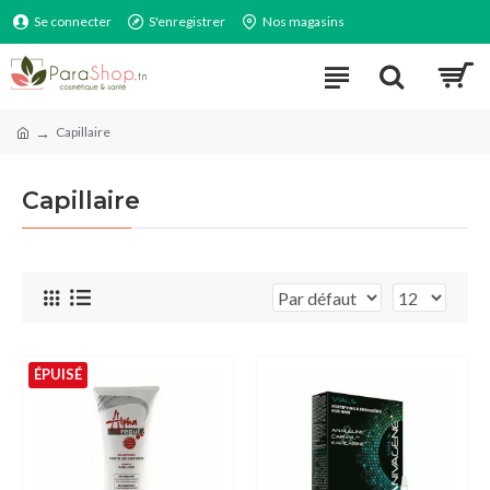
Se connecter
S'enregistrer
Nos magasins
Capillaire
Capillaire
ÉPUISÉ