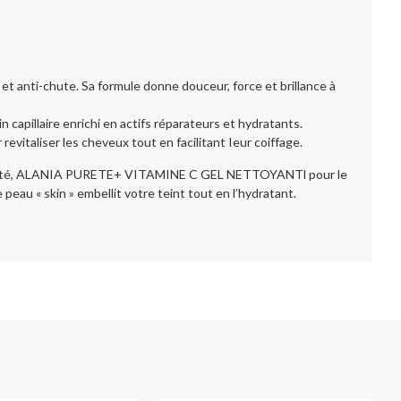
et anti-chute. Sa formule donne douceur, force et brillance à
in capillaire enrichi en actifs réparateurs et hydratants.
 revitaliser les cheveux tout en
facilitant
Ieur
coiffage.
me l’été, ALANIA PURETE+ VITAMINE C GEL NETTOYANTl pour le
e peau « skin » embellit votre teint tout en l’hydratant.