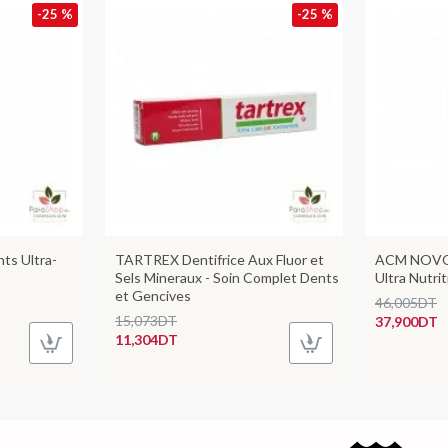
-25 %
-25 %
ts Ultra-
TARTREX Dentifrice Aux Fluor et
ACM NOVO
Sels Mineraux - Soin Complet Dents
Ultra Nutri
et Gencives
46,005DT
15,073DT
37,900DT
11,304DT