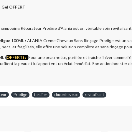
+ Gel OFFERT
hampooing Réparateur Prodige d’Alania est un véritable soin revitalisant 
digue 100ML :
ALANIA Creme Cheveux Sans Rinçage
Prodige est
un so
,
secs, et fragilisés, elle offre
une solution complète et sans rinçage pour
L (
OFFERT) :
Pour une peau nette, purifiée et fraîche l’hiver com
 purifient la peau et lui apportent un éclat immédiat. Son action booster d
teur
Prodige
fortifier
chutecheveux
revitalisant