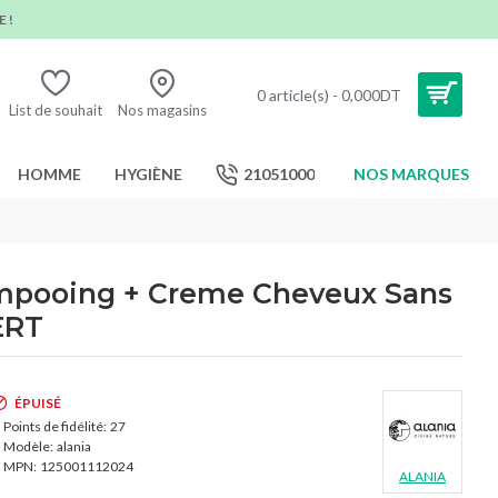
 !
0 article(s) - 0,000DT
List de souhait
Nos magasins
HOMME
HYGIÈNE
21051000
NOS MARQUES
pooing + Creme Cheveux Sans
ERT
ÉPUISÉ
Points de fidélité:
27
Modèle:
alania
MPN:
125001112024
ALANIA