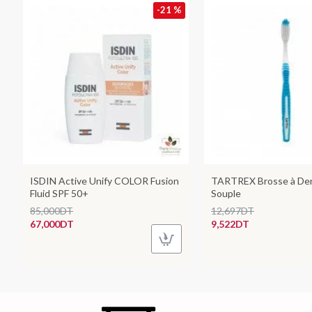
-21 %
ISDIN Active Unify COLOR Fusion
TARTREX Brosse à Den
Fluid SPF 50+
Souple
85,000DT
12,697DT
67,000DT
9,522DT