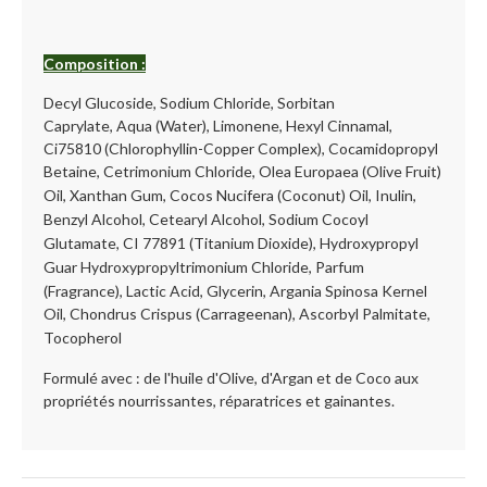
Composition :
Decyl Glucoside, Sodium Chloride, Sorbitan
Caprylate,
Aqua (Water),
Limonene, Hexyl Cinnamal,
Ci75810 (Chlorophyllin-Copper Complex),
Cocamidopropyl
Betaine, Cetrimonium Chloride,
Olea Europaea (Olive Fruit)
Oil, Xanthan Gum,
Cocos Nucifera (Coconut) Oil, Inulin,
Benzyl Alcohol, Cetearyl Alcohol, Sodium Cocoyl
Glutamate,
CI 77891 (Titanium Dioxide), Hydroxypropyl
Guar Hydroxypropyltrimonium Chloride,
Parfum
(Fragrance), Lactic Acid, Glycerin, Argania Spinosa Kernel
Oil, Chondrus Crispus (Carrageenan),
Ascorbyl Palmitate,
Tocopherol
Formulé avec : de l'huile d'Olive, d'Argan et de Coco aux
propriétés nourrissantes, réparatrices et gainantes.