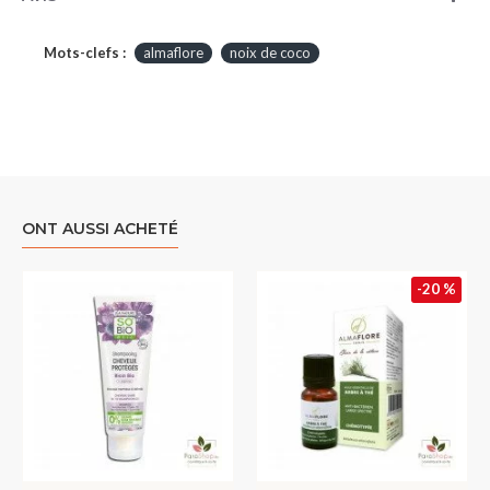
Mots-clefs :
almaflore
noix de coco
ONT AUSSI ACHETÉ
-20 %