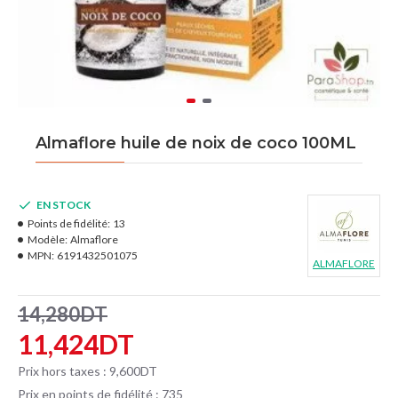
Almaflore huile de noix de coco 100ML
EN STOCK
Points de fidélité:
13
Modèle:
Almaflore
MPN:
6191432501075
ALMAFLORE
14,280DT
11,424DT
Prix hors taxes : 9,600DT
Prix en points de fidélité : 735