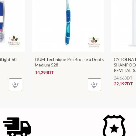
Light 60
GUM Technique Pro Brosse à Dents
CYTOLNAT
Medium 528
SHAMPOOI
REVITALI
14,294DT
24,663DT
22,197DT