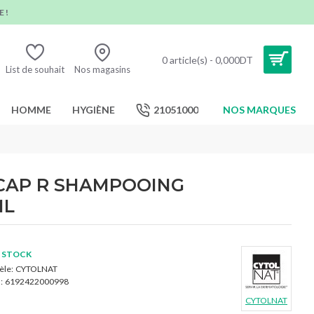
 !
0 article(s) - 0,000DT
List de souhait
Nos magasins
HOMME
HYGIÈNE
21051000
NOS MARQUES
CAP R SHAMPOOING
ML
 STOCK
le:
CYTOLNAT
:
6192422000998
CYTOLNAT