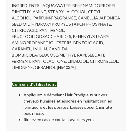
INGREDIENTS : AQUA/WATER, BEHENAMIDOPROPYL
DIMETHYLAMINE, STEARYL ALCOHOL, CETYL
ALCOHOL, PARFUM/FRAGRANCE, CAMELLIA JAPONICA
SEED OIL, HYDROXYPROPYL STARCH PHOSPHATE,
CITRIC ACID, PANTHENOL,
FRUCTOOLIGOSACCHARIDES, BEHENYL/STEARYL
AMINOPROPANEDIOL ESTERS, BENZOIC ACID,
CARAMEL, INULIN, CANDIDA
BOMBICOLA/GLUCOSE/METHYL RAPESEEDATE
FERMENT, PANTOLACTONE, LINALOOL, CITRONELLOL,
LIMONENE, GERANIOL [N5403/A].
Conseils d'utilisation :
Appliquez le démêlant Hair Prodigieux sur vos
cheveux humides et essorés en insistant sur les
longueurs et les pointes. Laissez poser 1 minute
puis rincez.
Rincez en cas de contact avec les yeux.