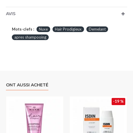
AVIS
Mots-clefs :
Nuxe
Hair Prodigieux
Demelant
apres shampooing
ONT AUSSI ACHETÉ
-19 %