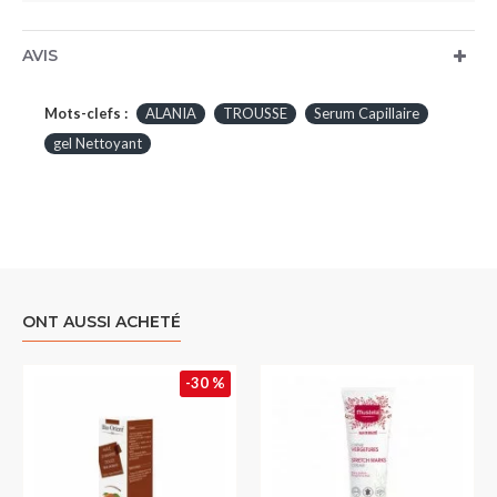
AVIS
Mots-clefs :
ALANIA
TROUSSE
Serum Capillaire
gel Nettoyant
ONT AUSSI ACHETÉ
-30 %