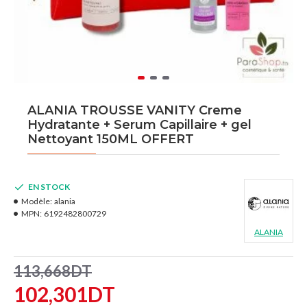
ALANIA TROUSSE VANITY Creme
Hydratante + Serum Capillaire + gel
Nettoyant 150ML OFFERT
EN STOCK
Modèle:
alania
MPN:
6192482800729
ALANIA
113,668DT
102,301DT