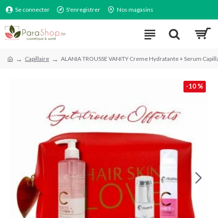
Se connecter
S'enregistrer
Nos magasins
Capillaire
ALANIA TROUSSE VANITY Creme Hydratante + Serum Capilla
-10 %