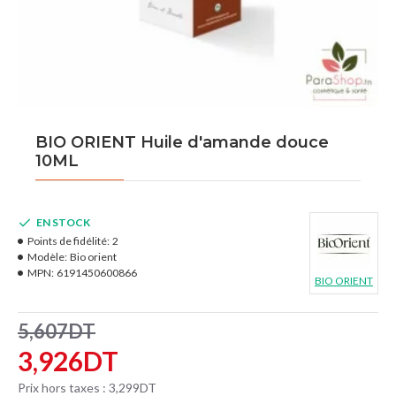
BIO ORIENT Huile d'amande douce
10ML
EN STOCK
Points de fidélité:
2
Modèle:
Bio orient
MPN:
6191450600866
BIO ORIENT
5,607DT
3,926DT
Prix hors taxes : 3,299DT