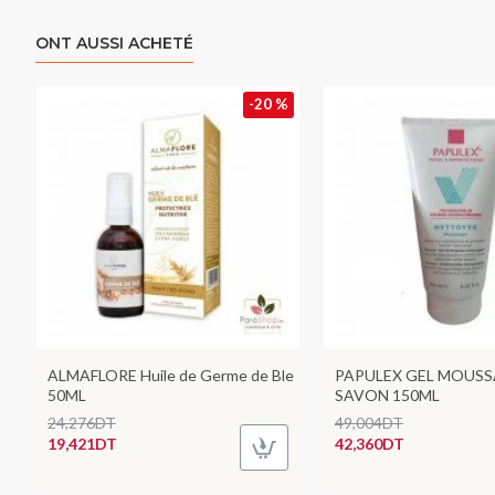
ONT AUSSI ACHETÉ
-20 %
ALMAFLORE Huile de Germe de Ble
PAPULEX GEL MOUSS
50ML
SAVON 150ML
24,276DT
49,004DT
19,421DT
42,360DT