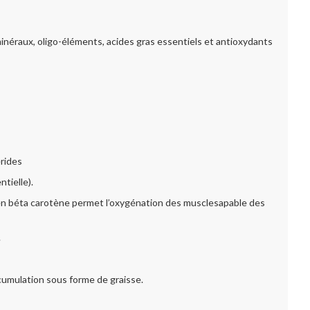
minéraux, oligo-éléments, acides gras essentiels et antioxydants
érides
tielle).
et en béta carotène permet l’oxygénation des musclesapable des
.
accumulation sous forme de graisse.