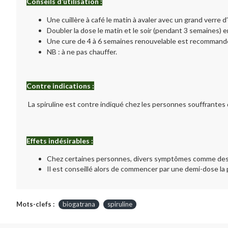
Conseils d’utilisation :
Une cuillère à café le matin à avaler avec un grand verre 
Doubler la dose le matin et le soir (pendant 3 semaines) 
Une cure de 4 à 6 semaines renouvelable est recommand
NB : à ne pas chauffer.
Contre indications :
La spiruline est contre indiqué chez les personnes souffrantes
Effets indésirables :
Chez certaines personnes, divers symptômes comme des t
Il est conseillé alors de commencer par une demi-dose la 
Mots-clefs :
biogatrana
spiruline