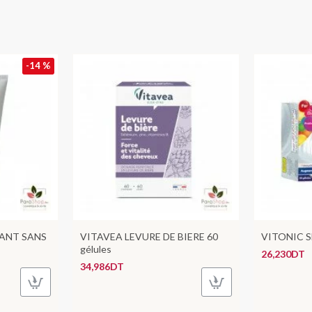
-14 %
ANT SANS
VITAVEA LEVURE DE BIERE 60
VITONIC SE
gélules
26,230DT
34,986DT