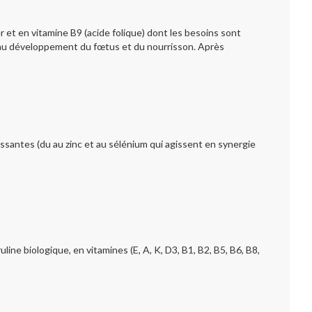
 et en vitamine B9 (acide folique) dont les besoins sont
l au développement du fœtus et du nourrisson. Après
nissantes (du au zinc et au sélénium qui agissent en synergie
uline biologique,
en vitamines (E, A, K, D3, B1, B2, B5, B6, B8,