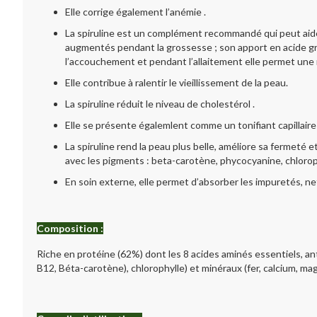
Elle corrige également l’anémie .
La spiruline est un complément recommandé qui peut aider
augmentés pendant la grossesse ; son apport en acide gra
l’accouchement et pendant l’allaitement elle permet une m
Elle contribue à ralentir le vieillissement de la peau.
La spiruline réduit le niveau de cholestérol .
Elle se présente égalemlent comme un tonifiant capillaire
La spiruline rend la peau plus belle, améliore sa fermeté 
avec les pigments : beta-carotène, phycocyanine, chloroph
En soin externe, elle permet d’absorber les impuretés, ne
Composition :
Riche en protéine (62%) dont les 8 acides aminés essentiels,
an
B12, Béta-carotène), chlorophylle) et minéraux (fer, calcium, ma