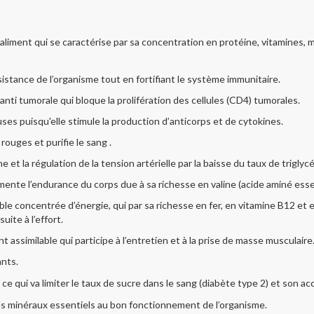
aliment qui se caractérise par sa concentration en protéine, vitamines, 
sistance de l’organisme tout en fortifiant le système immunitaire.
nti tumorale qui bloque la prolifération des cellules (CD4) tumorales.
ses puisqu'elle stimule la production d’anticorps et de cytokines.
 rouges et purifie le sang .
ne et la régulation de la tension artérielle par la baisse du taux de triglyc
ente l’endurance du corps due à sa richesse en valine (acide aminé essen
table concentrée d’énergie, qui par sa richesse en fer, en vitamine B12 
uite à l’effort.
 assimilable qui participe à l’entretien et à la prise de masse musculaire
ants.
té ce qui va limiter le taux de sucre dans le sang (diabète type 2) et son 
els minéraux essentiels au bon fonctionnement de l’organisme.