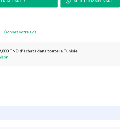
ER AU PANIER
ACHETER MAINENANT
-
Donnez votre avis
9,000 TND d'achats dans toute la Tunisie.
aison