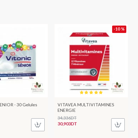
-10 %
NIOR - 30 Gelules
VITAVEA MULTIVITAMINES
ENERGIE
34,336DT
30,903DT