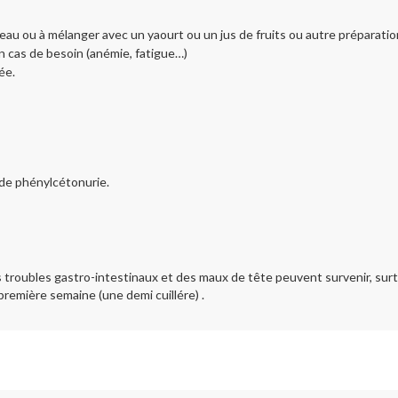
d’eau ou à mélanger avec un yaourt ou un jus de fruits ou autre préparatio
en cas de besoin (anémie, fatigue…)
ée.
 de phénylcétonurie.
roubles gastro-intestinaux et des maux de tête peuvent survenir, surt
première semaine (une demi cuillére) .