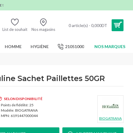
 !
0 article(s) - 0,000DT
List de souhait
Nos magasins
HOMME
HYGIÈNE
21051000
NOS MARQUES
ine Sachet Paillettes 50GR
SELON DISPONIBILITÉ
Points de fidélité:
25
Modèle:
BIOGATRANA
MPN:
6191447000044
BIOGATRANA