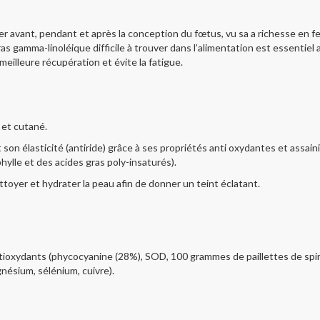
 avant, pendant et après la conception du fœtus, vu sa a richesse en fer
s gamma-linoléique difficile à trouver dans l’alimentation est essentie
eilleure récupération et évite la fatigue.
 et cutané.
et son élasticité (antiride) grâce à ses propriétés anti oxydantes et assai
ylle et des acides gras poly-insaturés).
ttoyer et hydrater la peau afin de donner un teint éclatant.
tioxydants (phycocyanine (28%), SOD,
100 grammes de paillettes de spir
gnésium, sélénium, cuivre).