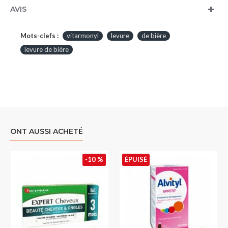
AVIS
Mots-clefs :
vitarmonyl
levure
de bière
levure de bière
ONT AUSSI ACHETÉ
-10 %
ÉPUISÉ