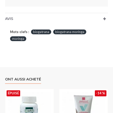
AVIS
Mots-clefs :
biogatrana
biogatrana moringa
moringa
ONT AUSSI ACHETÉ
ÉPUISÉ
-14 %