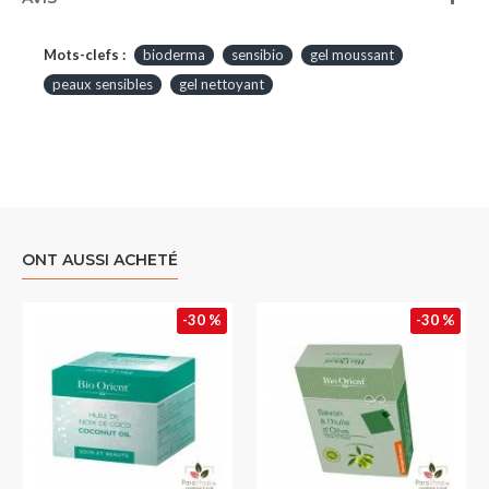
Mots-clefs :
bioderma
sensibio
gel moussant
peaux sensibles
gel nettoyant
ONT AUSSI ACHETÉ
-30 %
-30 %