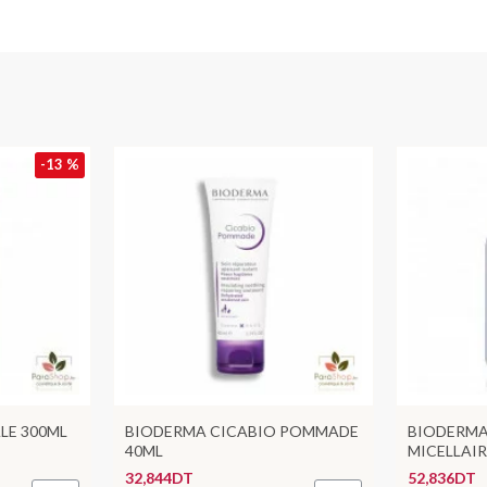
-13 %
LE 300ML
BIODERMA CICABIO POMMADE
BIODERMA
40ML
MICELLAI
32,844DT
52,836DT