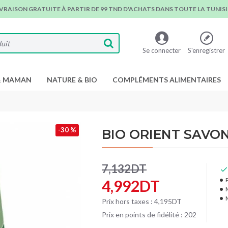
IVRAISON GRATUITE À PARTIR DE 99 TND D'ACHATS DANS TOUTE LA TUNISIE
Se connecter
S'enregistrer
& MAMAN
NATURE & BIO
COMPLÉMENTS ALIMENTAIRES
-30 %
BIO ORIENT SAVON 
7,132DT
P
4,992DT
Prix hors taxes : 4,195DT
Prix en points de fidélité : 202