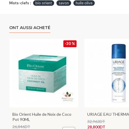
Mots-clefs :
bio orient
savon
huile olive
ONT AUSSI ACHETÉ
-30 %
Bio Orient Huile de Noix de Coco
URIAGE EAU THERMA
Pot 90ML
32,963DT
26,846DT
28,800DT