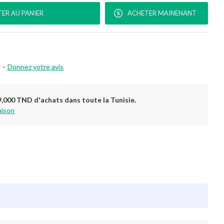
ER AU PANIER
ACHETER MAINENANT
-
Donnez votre avis
9,000 TND d'achats dans toute la Tunisie.
aison