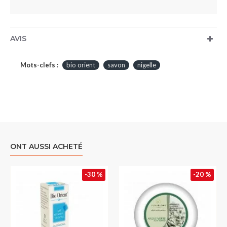
AVIS
Mots-clefs :
bio orient
savon
nigelle
ONT AUSSI ACHETÉ
-30 %
-20 %