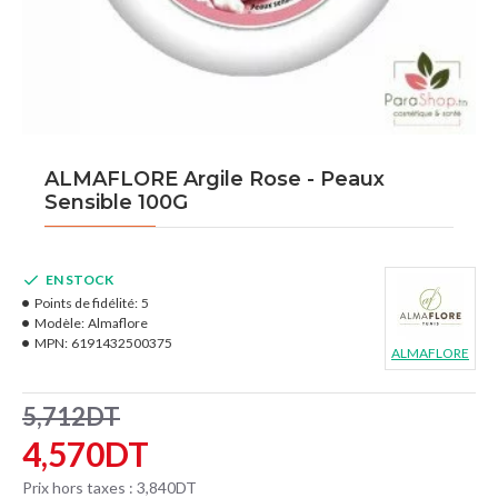
ALMAFLORE Argile Rose - Peaux
Sensible 100G
EN STOCK
Points de fidélité:
5
Modèle:
Almaflore
MPN:
6191432500375
ALMAFLORE
5,712DT
4,570DT
Prix hors taxes : 3,840DT