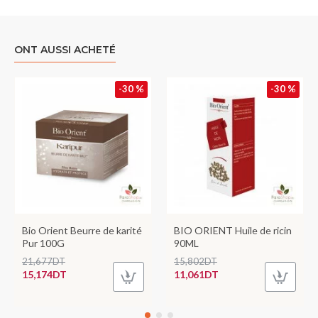
ONT AUSSI ACHETÉ
-30 %
-30 %
Bio Orient Beurre de karité
BIO ORIENT Huile de ricin
Pur 100G
90ML
21,677DT
15,802DT
15,174DT
11,061DT