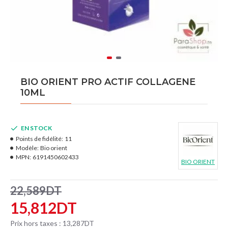
BIO ORIENT PRO ACTIF COLLAGENE
10ML
EN STOCK
Points de fidélité:
11
Modèle:
Bio orient
MPN:
6191450602433
BIO ORIENT
22,589DT
15,812DT
Prix hors taxes : 13,287DT