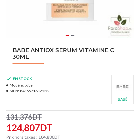
BABE ANTIOX SERUM VITAMINE C
30ML
EN STOCK
Modèle:
babe
MPN:
8436571632128
BABÉ
131,376DT
124,807DT
Prix hors taxes : 104,880DT