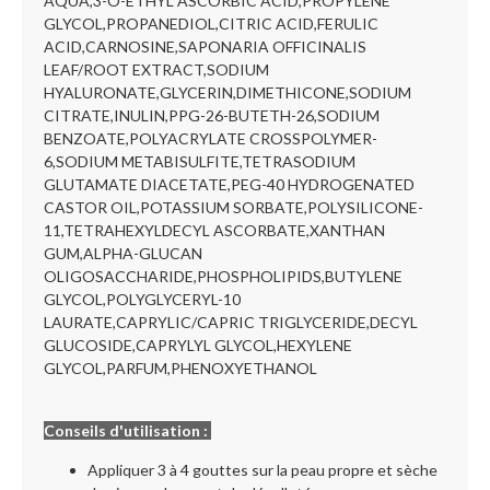
AQUA,3-O-ETHYL ASCORBIC ACID,PROPYLENE
GLYCOL,PROPANEDIOL,CITRIC ACID,FERULIC
ACID,CARNOSINE,SAPONARIA OFFICINALIS
LEAF/ROOT EXTRACT,SODIUM
HYALURONATE,GLYCERIN,DIMETHICONE,SODIUM
CITRATE,INULIN,PPG-26-BUTETH-26,SODIUM
BENZOATE,POLYACRYLATE CROSSPOLYMER-
6,SODIUM METABISULFITE,TETRASODIUM
GLUTAMATE DIACETATE,PEG-40 HYDROGENATED
CASTOR OIL,POTASSIUM SORBATE,POLYSILICONE-
11,TETRAHEXYLDECYL ASCORBATE,XANTHAN
GUM,ALPHA-GLUCAN
OLIGOSACCHARIDE,PHOSPHOLIPIDS,BUTYLENE
GLYCOL,POLYGLYCERYL-10
LAURATE,CAPRYLIC/CAPRIC TRIGLYCERIDE,DECYL
GLUCOSIDE,CAPRYLYL GLYCOL,HEXYLENE
GLYCOL,PARFUM,PHENOXYETHANOL
Conseils d'utilisation :
Appliquer 3 à 4 gouttes sur la peau propre et sèche