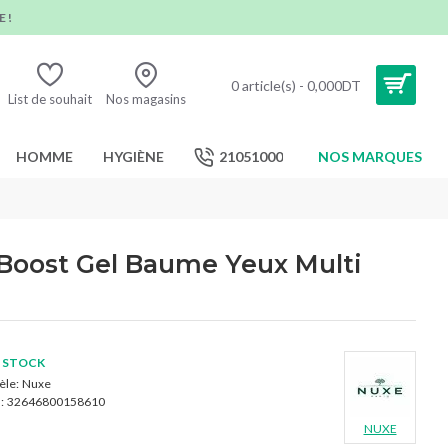
 !
0 article(s) - 0,000DT
List de souhait
Nos magasins
HOMME
HYGIÈNE
21051000
NOS MARQUES
Boost Gel Baume Yeux Multi
 STOCK
le:
Nuxe
:
32646800158610
NUXE