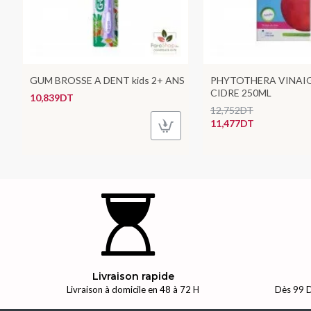
GUM BROSSE A DENT kids 2+ ANS
PHYTOTHERA VINAIG
CIDRE 250ML
10,839DT
12,752DT
11,477DT
Livraison rapide
Livraison à domicile en 48 à 72 H
Dès 99 D