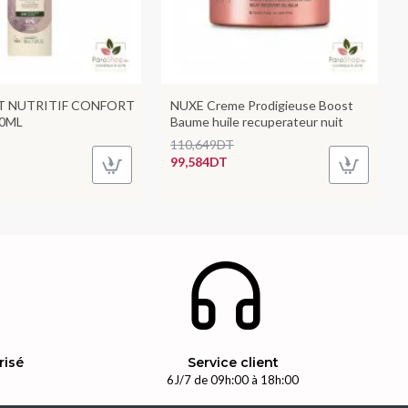
IT NUTRITIF CONFORT
NUXE Creme Prodigieuse Boost
00ML
Baume huile recuperateur nuit
110,649DT
99,584DT
risé
Service client
n
6J/7 de 09h:00 à 18h:00