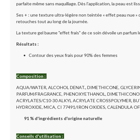
parfaite même sans maquillage. Dès l'application, la peau est li
Ses + : une texture ultra-légère non teintée « effet peau nue »
retouches tout au long de la journée.
La texture gel baume "effet frais" de ce soin dévoile un parfum
Résultats :
Contour des yeux frais pour 90% des femmes
Composition :
AQUA/WATER, ALCOHOL DENAT., DIMETHICONE, GLYCERIN
PARFUM/FRAGRANCE, PHENOXYETHANOL, DIMETHICONOL,
ACRYLATES/C10-30 ALKYL ACRYLATE CROSSPOLYMER, BUT
HYDROXIDE, MICA, CI 77491/IRON OXIDES, CALENDULA OF
91 % d'ingrédients d'origine naturelle
Conseils d'utilisation :