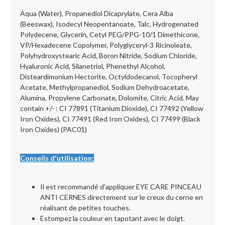
Aqua (Water), Propanediol Dicaprylate, Cera Alba
(Beeswax), Isodecyl Neopentanoate, Talc, Hydrogenated
Polydecene, Glycerin, Cetyl PEG/PPG-10/1 Dimethicone,
VP/Hexadecene Copolymer, Polyglyceryl-3 Ricinoleate,
Polyhydroxystearic Acid, Boron Nitride, Sodium Chloride,
Hyaluronic Acid, Silanetriol, Phenethyl Alcohol,
Disteardimonium Hectorite, Octyldodecanol, Tocopheryl
Acetate, Methylpropanediol, Sodium Dehydroacetate,
Alumina, Propylene Carbonate, Dolomite, Citric Acid. May
contain +/- : CI 77891 (Titanium Dioxide), CI 77492 (Yellow
Iron Oxides), CI 77491 (Red Iron Oxides), CI 77499 (Black
Iron Oxides) (PAC01)
Conseils d'utilisation:
Il est recommandé d'appliquer EYE CARE PINCEAU
ANTI CERNES directement sur le creux du cerne en
réalisant de petites touches.
Estompez la couleur en tapotant avec le doigt.