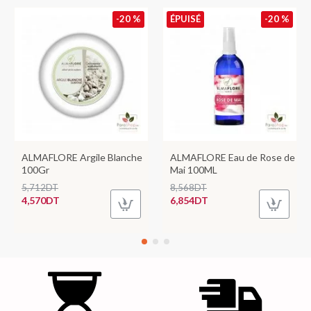
-20 %
ÉPUISÉ
-20 %
ALMAFLORE Argile Blanche
ALMAFLORE Eau de Rose de
100Gr
Mai 100ML
5,712DT
8,568DT
4,570DT
6,854DT