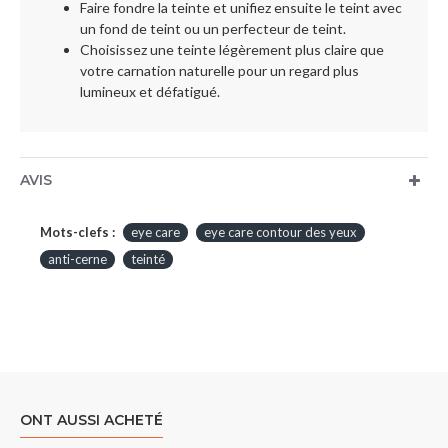
Faire fondre la teinte et unifiez ensuite le teint avec
un fond de teint ou un perfecteur de teint.
Choisissez une teinte légèrement plus claire que
votre carnation naturelle pour un regard plus
lumineux et défatigué.
AVIS
Mots-clefs :
eye care
eye care contour des yeux
anti-cerne
teinté
ONT AUSSI ACHETÉ