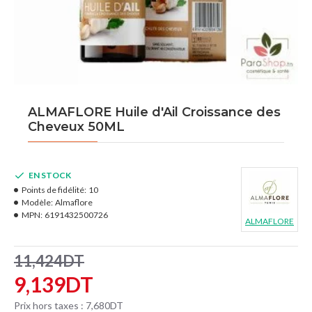
ALMAFLORE Huile d'Ail Croissance des
Cheveux 50ML
EN STOCK
Points de fidélité:
10
Modèle:
Almaflore
MPN:
6191432500726
ALMAFLORE
11,424DT
9,139DT
Prix hors taxes : 7,680DT