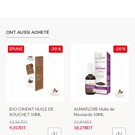
ONT AUSSI ACHETÉ
ÉPUISÉ
-30 %
-20 %
BIO ORIENT HUILE DE
ALMAFLORE Huile de
SOUCHET 10ML
Moutarde 50ML
13,367DT
22,848DT
9,357DT
18,278DT