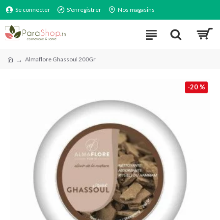
Se connecter
S'enregistrer
Nos magasins
Almaflore Ghassoul 200Gr
-20 %