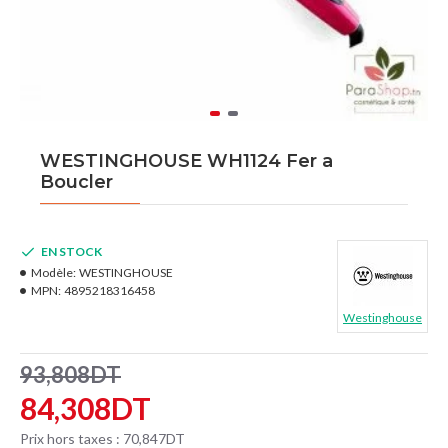
WESTINGHOUSE WH1124 Fer a
Boucler
EN STOCK
Modèle:
WESTINGHOUSE
MPN:
4895218316458
Westinghouse
93,808DT
84,308DT
Prix hors taxes : 70,847DT