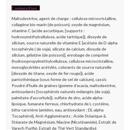
Composition :
Maltodextrine, agent de charge : cellulose microcristalline,
collagène bio-marin (de poisson), oxyde de magnésium,
vitamine C (acide ascorbique, [supports :
hydroxyméthylcellulose, acide tartrique]), dioxyde de
silicium, source naturelle de vitamine E [acétate de D-alpha
tocophéryle ( de soja), silicate de calcium, dioxyde de
silicium, gélatine (de poisson)], enrobage de comprimé
(hydroxypropylméthylcellulose, cellulose microcristalline,
monoglycérides acétylés, colorants de source naturelle
[dioxyde de titane, oxyde de fer rouge]), acide
pantothénique (sous forme de sel de calcium), cassis
Poudre d'huile de graines (gomme d'acacia, maltodextrine,
antioxydants [tocophérols naturels mélangés (de soja),
palmitate d'ascorbyle]), sulfate de zinc, acide alpha-
lipoïque, fumarate ferreux, chlorhydrate de L-cystéine,
bêta-carotène (amidon, eau, antioxydant : DL-alpha
Tocophérol), Anti-Agglomérants : Acide Stéarique &
Stéarate de Magnésium, Niacine (Nicotinamide), Extrait de
Varech Purifié, Extrait de Thé Vert Standardisé