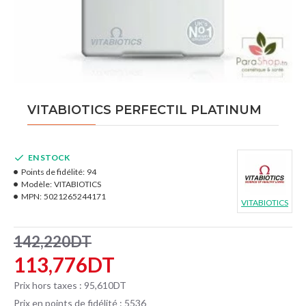
VITABIOTICS PERFECTIL PLATINUM
EN STOCK
Points de fidélité:
94
Modèle:
VITABIOTICS
MPN:
5021265244171
VITABIOTICS
142,220DT
113,776DT
Prix hors taxes : 95,610DT
Prix en points de fidélité : 5536