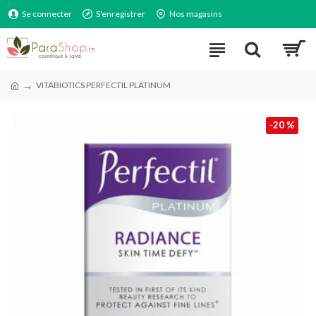
Se connecter
S'enregistrer
Nos magasins
VITABIOTICS PERFECTIL PLATINUM
-20 %