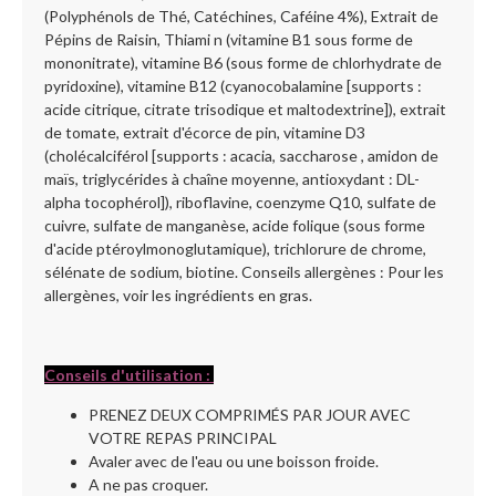
(Polyphénols de Thé, Catéchines, Caféine 4%), Extrait de
Pépins de Raisin, Thiami n (vitamine B1 sous forme de
mononitrate), vitamine B6 (sous forme de chlorhydrate de
pyridoxine), vitamine B12 (cyanocobalamine [supports :
acide citrique, citrate trisodique et maltodextrine]), extrait
de tomate, extrait d'écorce de pin, vitamine D3
(cholécalciférol [supports : acacia, saccharose , amidon de
maïs, triglycérides à chaîne moyenne, antioxydant : DL-
alpha tocophérol]), riboflavine, coenzyme Q10, sulfate de
cuivre, sulfate de manganèse, acide folique (sous forme
d'acide ptéroylmonoglutamique), trichlorure de chrome,
sélénate de sodium, biotine. Conseils allergènes : Pour les
allergènes, voir les ingrédients en gras.
Conseils d'utilisation :
PRENEZ DEUX COMPRIMÉS PAR JOUR AVEC
VOTRE REPAS PRINCIPAL
Avaler avec de l'eau ou une boisson froide.
A ne pas croquer.