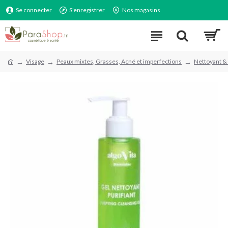
Se connecter
S'enregistrer
Nos magasins
Visage
Peaux mixtes, Grasses, Acné et imperfections
Nettoyant & 