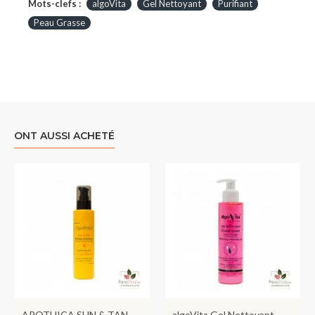
Mots-clefs :
algoVita
Gel Nettoyant
Purifiant
Peau Grasse
ONT AUSSI ACHETÉ
APOTHICA SUN & TAN
algoVita Gel Nettoyant