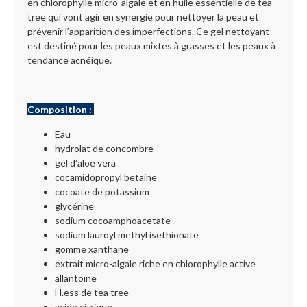
en chlorophylle micro-algale et en huile essentielle de tea
tree qui vont agir en synergie pour nettoyer la peau et
prévenir l’apparition des imperfections. Ce gel nettoyant
est destiné pour les peaux mixtes à grasses et les peaux à
tendance acnéique.
Composition :
Eau
hydrolat de concombre
gel d’aloe vera
cocamidopropyl betaine
cocoate de potassium
glycérine
sodium cocoamphoacetate
sodium lauroyl methyl isethionate
gomme xanthane
extrait micro-algale riche en chlorophylle active
allantoïne
H.ess de tea tree
acide citrique