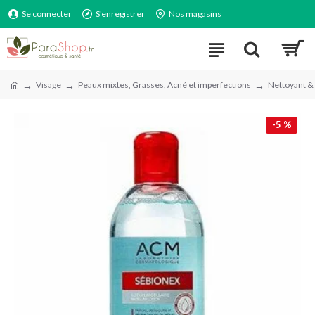
Se connecter
S'enregistrer
Nos magasins
Visage
Peaux mixtes, Grasses, Acné et imperfections
Nettoyant & 
-5 %