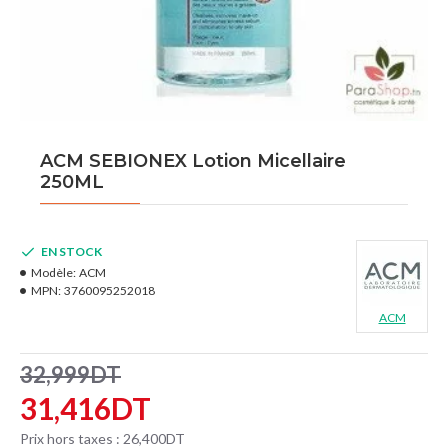
ACM SEBIONEX Lotion Micellaire
250ML
EN STOCK
Modèle:
ACM
MPN:
3760095252018
ACM
32,999DT
31,416DT
Prix hors taxes : 26,400DT