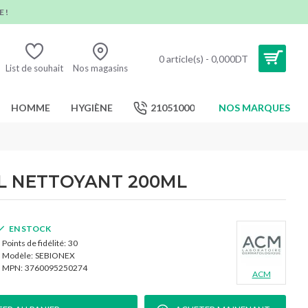
 !
0 article(s) - 0,000DT
List de souhait
Nos magasins
HOMME
HYGIÈNE
21051000
NOS MARQUES
L NETTOYANT 200ML
EN STOCK
Points de fidélité:
30
Modèle:
SEBIONEX
MPN:
3760095250274
ACM