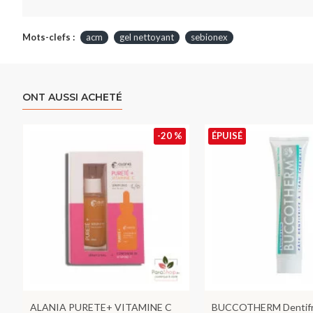
Mots-clefs :
acm
gel nettoyant
sebionex
ONT AUSSI ACHETÉ
-20 %
ÉPUISÉ
ALANIA PURETE+ VITAMINE C
BUCCOTHERM Dentifr