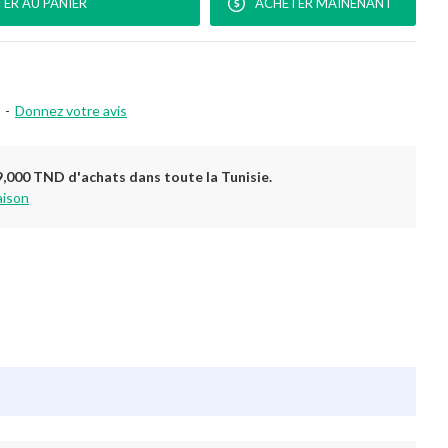
ER AU PANIER
ACHETER MAINENANT
-
Donnez votre avis
9,000 TND d'achats dans toute la Tunisie.
aison