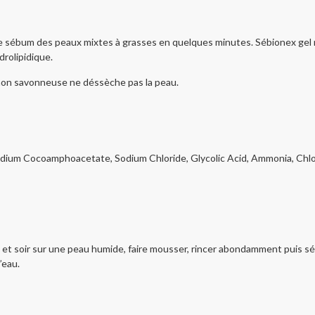
um des peaux mixtes à grasses en quelques minutes. Sébionex gel nett
ydrolipidique.
 savonneuse ne déssèche pas la peau.
odium Cocoamphoacetate, Sodium Chloride, Glycolic Acid, Ammonia, Chl
t soir sur une peau humide, faire mousser, rincer abondamment puis sé
’eau.