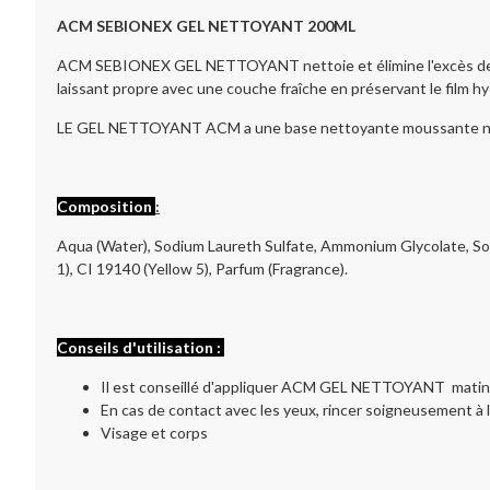
ACM SEBIONEX GEL NETTOYANT 200ML
ACM SEBIONEX GEL NETTOYANT nettoie et élimine l'excès de séb
laissant propre avec une couche fraîche en préservant le film h
LE GEL NETTOYANT ACM a une base nettoyante moussante non
Composition
:
Aqua (Water), Sodium Laureth Sulfate, Ammonium Glycolate, S
1), CI 19140 (Yellow 5), Parfum (Fragrance).
Conseils d'utilisation :
Il est conseillé d'appliquer ACM GEL NETTOYANT matin e
En cas de contact avec les yeux, rincer soigneusement à l
Visage et corps