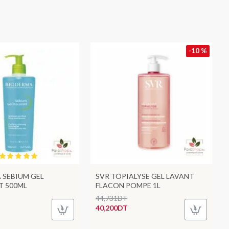
-10 %
 SEBIUM GEL
SVR TOPIALYSE GEL LAVANT
 500ML
FLACON POMPE 1L
44,731DT
40,200DT