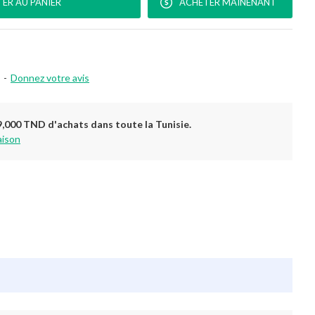
ER AU PANIER
ACHETER MAINENANT
-
Donnez votre avis
9,000 TND d'achats dans toute la Tunisie.
aison