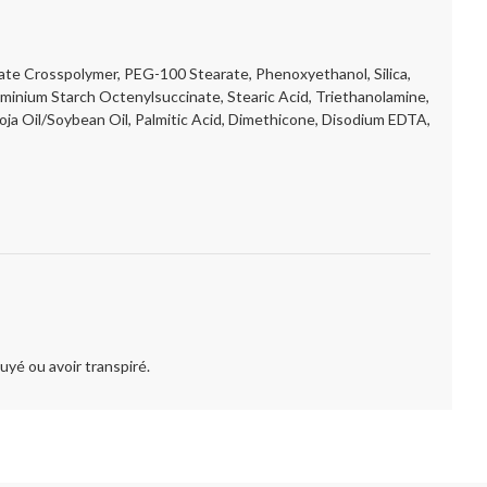
ate Crosspolymer, PEG-100 Stearate, Phenoxyethanol, Silica,
minium Starch Octenylsuccinate, Stearic Acid, Triethanolamine,
oja Oil/Soybean Oil, Palmitic Acid, Dimethicone, Disodium EDTA,
yé ou avoir transpiré.