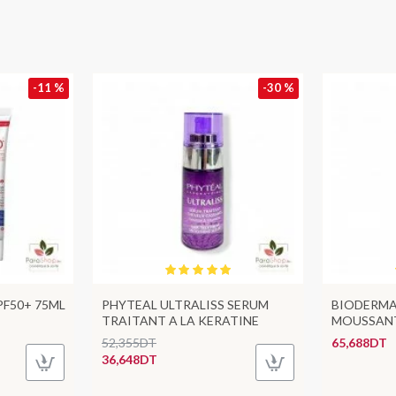
-11 %
-30 %
PF50+ 75ML
PHYTEAL ULTRALISS SERUM
BIODERMA
TRAITANT A LA KERATINE
MOUSSANT
52,355DT
65,688DT
36,648DT