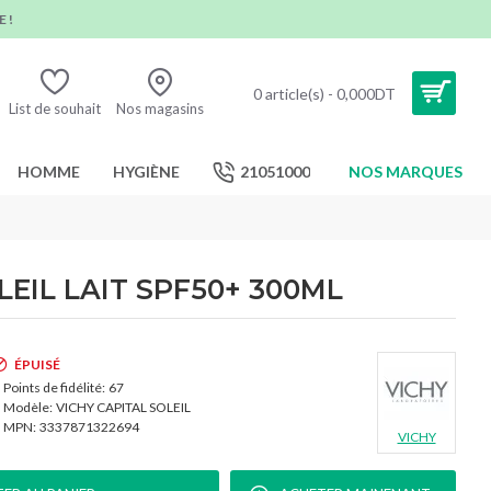
 !
0 article(s) - 0,000DT
List de souhait
Nos magasins
HOMME
HYGIÈNE
21051000
NOS MARQUES
LEIL LAIT SPF50+ 300ML
ÉPUISÉ
Points de fidélité:
67
Modèle:
VICHY CAPITAL SOLEIL
MPN:
3337871322694
VICHY