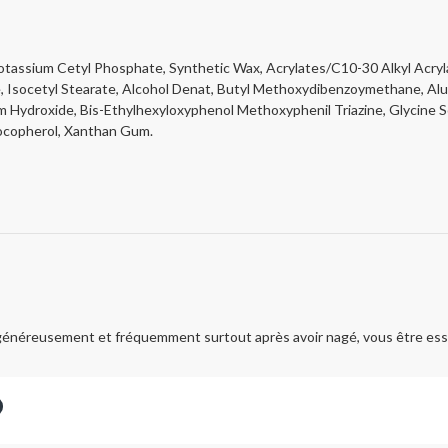
Potassium Cetyl Phosphate, Synthetic Wax, Acrylates/C10-30 Alkyl Acryl
e, Isocetyl Stearate, Alcohol Denat, Butyl Methoxydibenzoymethane, Alu
ium Hydroxide, Bis-Ethylhexyloxyphenol Methoxyphenil Triazine, Glycine S
Tocopherol, Xanthan Gum.
z généreusement et fréquemment surtout après avoir nagé, vous être essu