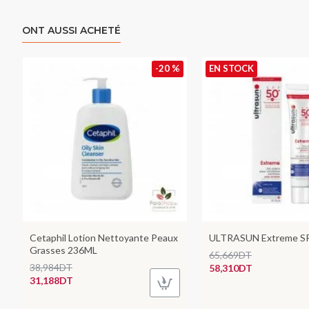
ONT AUSSI ACHETÉ
-20 %
EN STOCK
Cetaphil Lotion Nettoyante Peaux
ULTRASUN Extreme S
Grasses 236ML
65,669DT
38,984DT
58,310DT
31,188DT