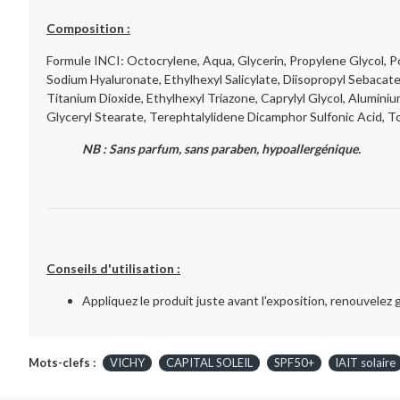
Composition :
Formule INCI: Octocrylene, Aqua, Glycerin, Propylene Glycol, 
Sodium Hyaluronate, Ethylhexyl Salicylate, Diisopropyl Sebacat
Titanium Dioxide, Ethylhexyl Triazone, Caprylyl Glycol, Alumin
Glyceryl Stearate, Terephtalylidene Dicamphor Sulfonic Acid, 
NB : Sans parfum, sans paraben, hypoallergénique.
Conseils d'utilisation :
Appliquez le produit juste avant l'exposition, renouvele
Mots-clefs :
VICHY
CAPITAL SOLEIL
SPF50+
lAIT solaire