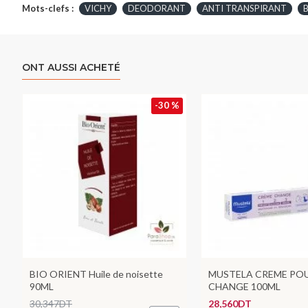
Mots-clefs :
VICHY
DEODORANT
ANTI TRANSPIRANT
B
ONT AUSSI ACHETÉ
-30 %
BIO ORIENT Huile de noisette
MUSTELA CREME POU
90ML
CHANGE 100ML
30,347DT
28,560DT