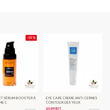
-10 %
T SÉRUM BOOSTER À
EYE CARE CREME ANTI CERNES
NE C
CONTOUR DES YEUX
60,890DT