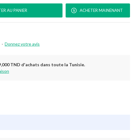
ER AU PANIER
ACHETER MAINENANT
-
Donnez votre avis
9,000 TND d'achats dans toute la Tunisie.
aison