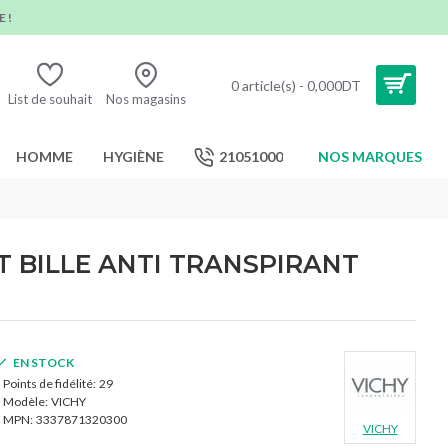
 !
0 article(s) - 0,000DT
List de souhait
Nos magasins
HOMME
HYGIÈNE
21051000
NOS MARQUES
 BILLE ANTI TRANSPIRANT
EN STOCK
Points de fidélité:
29
Modèle:
VICHY
MPN:
3337871320300
VICHY