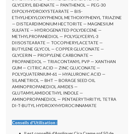
GLYCERYL BEHENATE — PANTHENOL — PEG-30
DIPOLYHYDROXYSTEARATE — BIS-
ETHYLHEXYLOXYPHENOL METHOXYPHENYL TRIAZINE
— DISTEARDIMONIUM HECTORITE — MAGNESIUM
SULFATE — HYDROGENATED POLYDECENE —
METHYLPROPANEDIOL — POLYGLYCERYL-3
DIISOSTEARATE — TOCOPHERYLACETATE —
BUTYLENE GLYCOL — COPPER GLUCONATE —
GLYCERIN — PROPYLENE CARBONATE —
PROPANEDIOL — TRIACONTANYL PVP — XANTHAN
GUM — CITRIC ACID — ZINC GLUCONATE —
POLYQUATERNIUM-61 — HYALURONIC ACID —
SILANETRIOL — BHT — BORAGE SEED OIL
AMINOPROPANEDIOL AMIDES —
GLUTAMYLAMIDOETHYL INDOLE —
AMINOPROPANEDIOL — PENTAERYTHRITYL TETRA
DI-T-BUTYL HYDROXYHYDROCINNAMATE
Conseils d'Utilisation :
Il est conseillé d'Appliquer Cica Creme spf 50 de