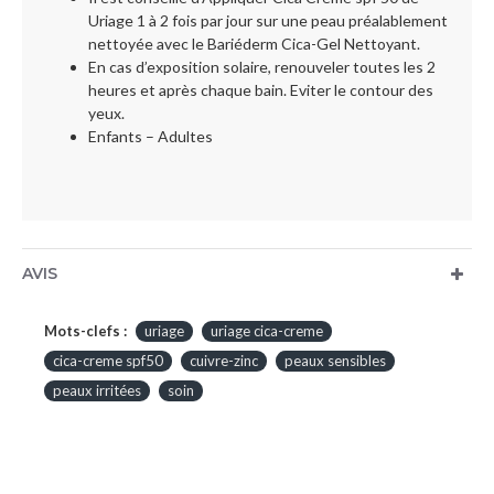
Uriage 1 à 2 fois par jour sur une peau préalablement
nettoyée avec le Bariéderm Cica-Gel Nettoyant.
En cas d’exposition solaire, renouveler toutes les 2
heures et après chaque bain. Eviter le contour des
yeux.
Enfants – Adultes
AVIS
Mots-clefs :
uriage
uriage cica-creme
cica-creme spf50
cuivre-zinc
peaux sensibles
peaux irritées
soin