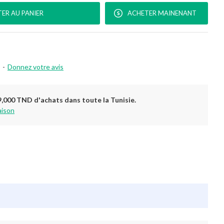
ER AU PANIER
ACHETER MAINENANT
-
Donnez votre avis
9,000 TND d'achats dans toute la Tunisie.
aison