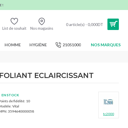
 !
0 article(s) - 0,000DT
List de souhait
Nos magasins
HOMME
HYGIÈNE
21051000
NOS MARQUES
XFOLIANT ECLAIRCISSANT
EN STOCK
oints de fidélité:
10
Modèle:
Vital
MPN:
3594640000058
tc2000