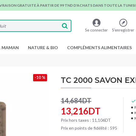
IVRAISON GRATUITE À PARTIR DE 99 TND D'ACHATS DANS TOUTE LA TUNISIE
Se connecter
S'enregistrer
& MAMAN
NATURE & BIO
COMPLÉMENTS ALIMENTAIRES
-10 %
TC 2000 SAVON E
14,684DT
P
13,216DT
Prix hors taxes : 11,106DT
Prix en points de fidélité : 595