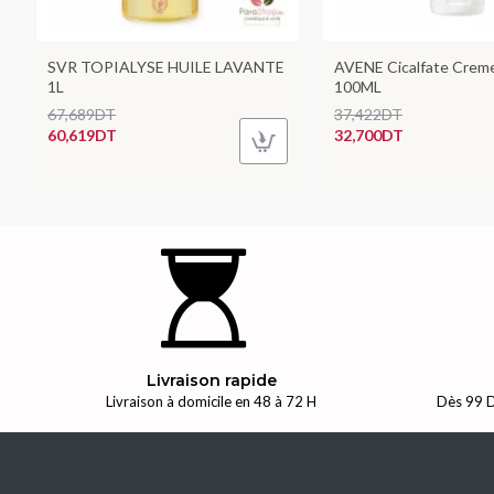
SVR TOPIALYSE HUILE LAVANTE
AVENE Cicalfate Crem
1L
100ML
67,689DT
37,422DT
60,619DT
32,700DT
Livraison rapide
Livraison à domicile en 48 à 72 H
Dès 99 D