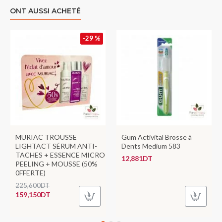
ONT AUSSI ACHETÉ
-29 %
MURIAC TROUSSE
Gum Activital Brosse à
LIGHTACT SÉRUM ANTI-
Dents Medium 583
TACHES + ESSENCE MICRO
12,881DT
PEELING + MOUSSE (50%
0FFERTE)
225,600DT
159,150DT