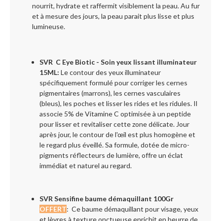
nourrit, hydrate et raffermit visiblement la peau. Au fur
et à mesure des jours, la peau parait plus lisse et plus
lumineuse.
SVR C Eye Biotic - Soin yeux lissant illuminateur
15ML:
Le contour des yeux illuminateur
spécifiquement formulé pour corriger les cernes
pigmentaires (marrons), les cernes vasculaires
(bleus), les poches et lisser les rides et les ridules. Il
associe 5% de Vitamine C optimisée à un peptide
pour lisser et revitaliser cette zone délicate. Jour
après jour, le contour de l'œil est plus homogène et
le regard plus éveillé. Sa formule, dotée de micro-
pigments réflecteurs de lumière, offre un éclat
immédiat et naturel au regard.
SVR Sensifine baume démaquillant 100Gr
OFFERT
: Ce baume démaquillant pour visage, yeux
et lèvres à texture onctueuse enrichit en beurre de