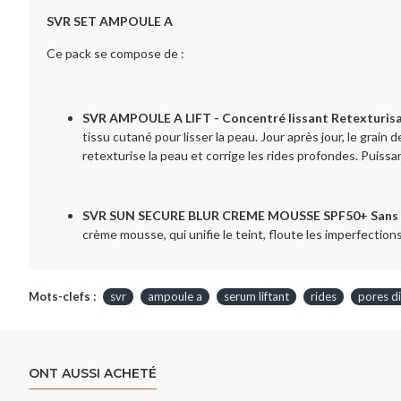
SVR SET AMPOULE A
Ce pack se compose de :
SVR AMPOULE A LIFT - Concentré lissant Retexturisa
tissu cutané pour lisser la peau. Jour après jour, le grain d
retexturise la peau et corrige les rides profondes. Puissa
SVR SUN SECURE BLUR CREME MOUSSE
SPF50+
Sans
crème mousse, qui unifie le teint, floute les imperfection
Mots-clefs :
svr
ampoule a
serum liftant
rides
pores di
ONT AUSSI ACHETÉ