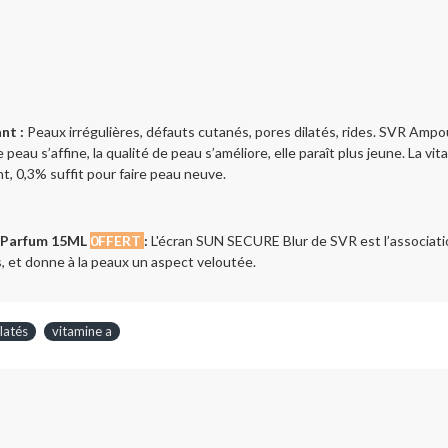
nt :
Peaux irrégulières, défauts cutanés, pores dilatés, rides. SVR Ampo
e peau s’affine, la qualité de peau s’améliore, elle paraît plus jeune. La vi
nt, 0,3% suffit pour faire peau neuve.
 Parfum 15ML
0FFERT
:
L'écran SUN SECURE Blur de SVR est l’associati
s, et donne à la peaux un aspect veloutée.
latés
vitamine a