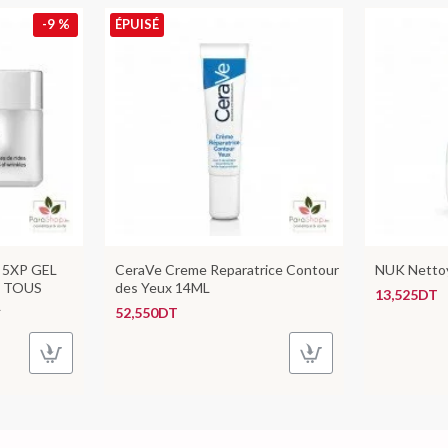
-9 %
ÉPUISÉ
 5XP GEL
CeraVe Creme Reparatrice Contour
NUK Nettoy
 TOUS
des Yeux 14ML
13,525DT
L
52,550DT