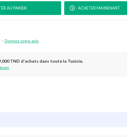
ER AU PANIER
ACHETER MAINENANT
-
Donnez votre avis
9,000 TND d'achats dans toute la Tunisie.
aison