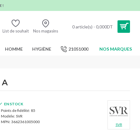
 !
0 article(s) - 0,000DT
List de souhait
Nos magasins
HOMME
HYGIÈNE
21051000
NOS MARQUES
 A
EN STOCK
Points de fidélité:
85
Modèle:
SVR
MPN:
3662361005000
SVR