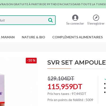
IVRAISON GRATUITE À PARTIR DE 99 TND D'ACHATS DANS TOUTE LA TUNISIE
Se connecter
S'enregistrer
& MAMAN
NATURE & BIO
COMPLÉMENTS ALIMENTAIRES
-10 %
SVR SET AMPOULE
129,104DT
115,959DT
Prix hors taxes : 97,445DT
Prix en points de fidélité : 5009