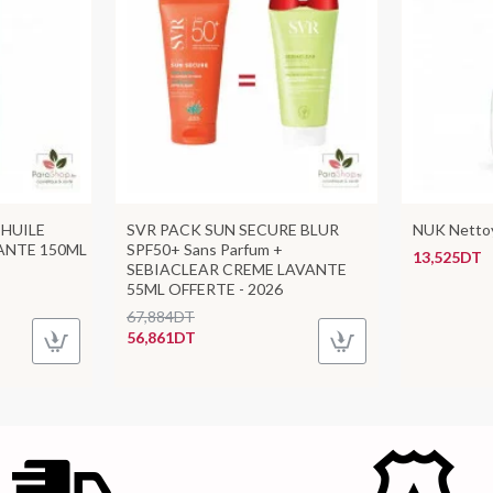
 HUILE
SVR PACK SUN SECURE BLUR
NUK Nettoy
ANTE 150ML
SPF50+ Sans Parfum +
13,525DT
SEBIACLEAR CREME LAVANTE
55ML OFFERTE - 2026
67,884DT
56,861DT