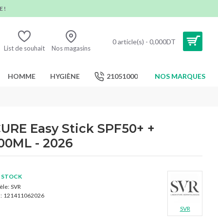
 !
0 article(s) - 0,000DT
List de souhait
Nos magasins
HOMME
HYGIÈNE
21051000
NOS MARQUES
RE Easy Stick SPF50+ +
00ML - 2026
 STOCK
le:
SVR
:
121411062026
SVR