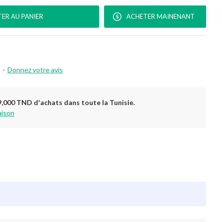
ER AU PANIER
ACHETER MAINENANT
-
Donnez votre avis
9,000 TND d'achats dans toute la Tunisie.
aison