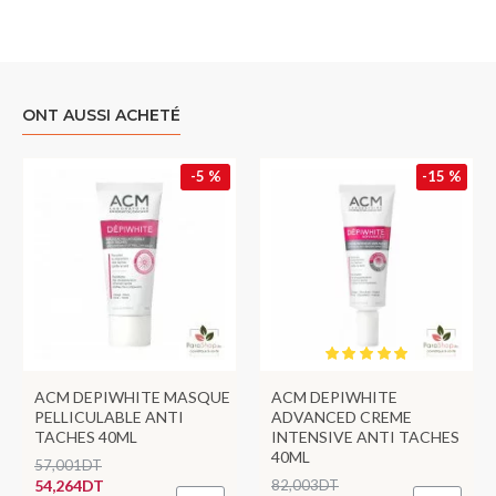
ONT AUSSI ACHETÉ
-5 %
-15 %
ACM DEPIWHITE MASQUE
ACM DEPIWHITE
PELLICULABLE ANTI
ADVANCED CREME
TACHES 40ML
INTENSIVE ANTI TACHES
40ML
57,001DT
54,264DT
82,003DT