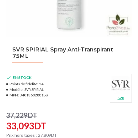
SVR SPIRIAL Spray Anti-Transpirant
75ML
EN STOCK
Points de fidélité:
24
Modèle:
SVR SPIRIAL
MPN:
3401360288188
SVR
37,229DT
33,093DT
Prix hors taxes : 27,809DT