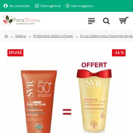
Se connecter
S'enregistrer
Nos magasins
Solaire
Protection Solaire Visage
Ecran Solaire pour tout type de p
ÉPUISÉ
-16 %