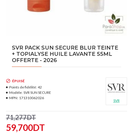
SVR PACK SUN SECURE BLUR TEINTE
+ TOPIALYSE HUILE LAVANTE 55ML
OFFERTE - 2026
ÉPUISÉ
Points de fidélité:
42
Modèle:
SVR SUN SECURE
MPN:
171310062026
SVR
71,277DT
59,700DT