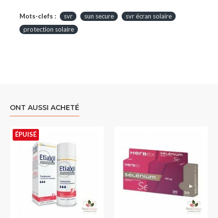
Mots-clefs :
svr
sun secure
svr écran solaire
protection solaire
ONT AUSSI ACHETÉ
ÉPUISÉ