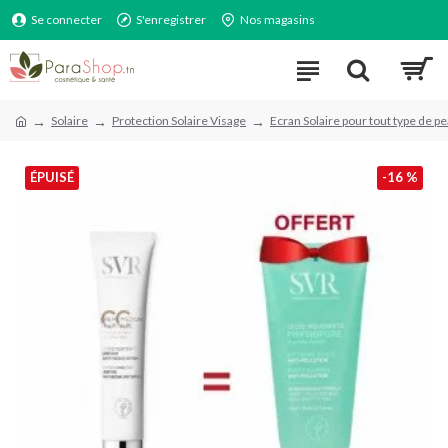
Se connecter
S'enregistrer
Nos magasins
Solaire
Protection Solaire Visage
Ecran Solaire pour tout type de p
ÉPUISÉ
-16 %