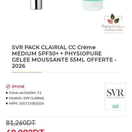
SVR PACK CLAIRIAL CC Crème
MEDIUM SPF50+ + PHYSIOPURE
GELEE MOUSSANTE 55ML OFFERTE -
2026
ÉPUISÉ
Points de fidélité:
51
Modèle:
SVR CLAIRIAL
MPN:
105711062026
SVR
81,260DT