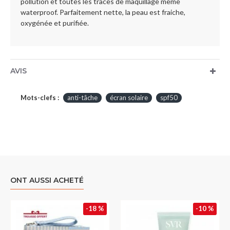
pollution et toutes les traces de maquillage même
waterproof. Parfaitement nette, la peau est fraiche,
oxygénée et purifiée.
AVIS
Mots-clefs :
anti-tâche
écran solaire
spf50
ONT AUSSI ACHETÉ
-18 %
-10 %