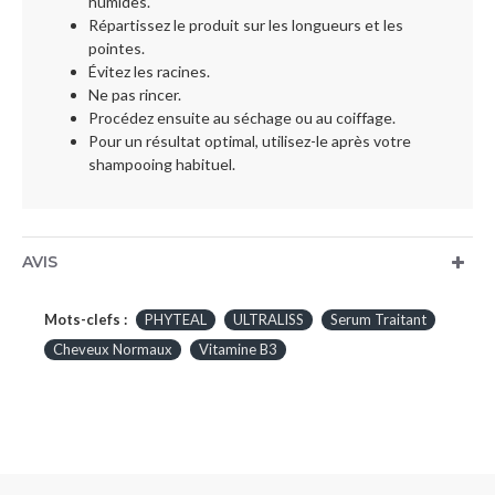
humides.
Répartissez le produit sur les longueurs et les
pointes.
Évitez les racines.
Ne pas rincer.
Procédez ensuite au séchage ou au coiffage.
Pour un résultat optimal, utilisez-le après votre
shampooing habituel.
AVIS
Mots-clefs :
PHYTEAL
ULTRALISS
Serum Traitant
Cheveux Normaux
Vitamine B3