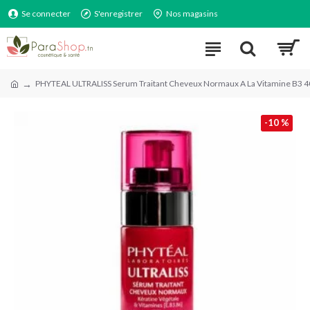
Se connecter
S'enregistrer
Nos magasins
PHYTEAL ULTRALISS Serum Traitant Cheveux Normaux A La Vitamine B3 
-10 %