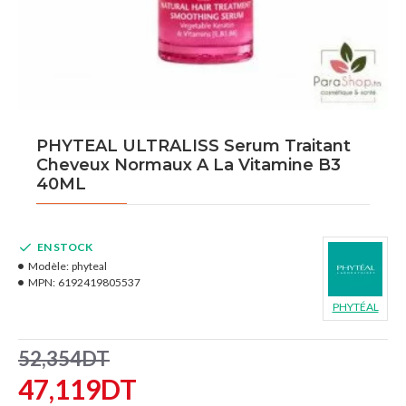
PHYTEAL ULTRALISS Serum Traitant
Cheveux Normaux A La Vitamine B3
40ML
EN STOCK
Modèle:
phyteal
MPN:
6192419805537
PHYTÉAL
52,354DT
47,119DT