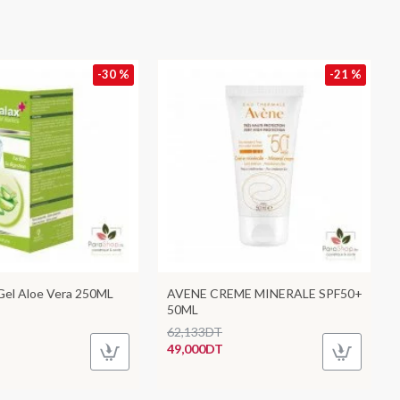
-30 %
-21 %
 Gel Aloe Vera 250ML
AVENE CREME MINERALE SPF50+
50ML
62,133DT
49,000DT