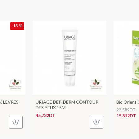
-13 %
K LEVRES
URIAGE DEPIDERM CONTOUR
Bio Orient
DES YEUX 15ML
22,589DT
45,732DT
15,812DT