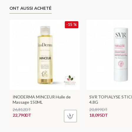
ONT AUSSI ACHETÉ
-15 %
INODERMA MINCEUR Huile de
SVR TOPIALYSE STIC
Massage 150ML
4.8G
26,812DT
20,899DT
22,790DT
18,095DT