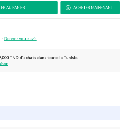
ER AU PANIER
ACHETER MAINENANT
-
Donnez votre avis
9,000 TND d'achats dans toute la Tunisie.
aison