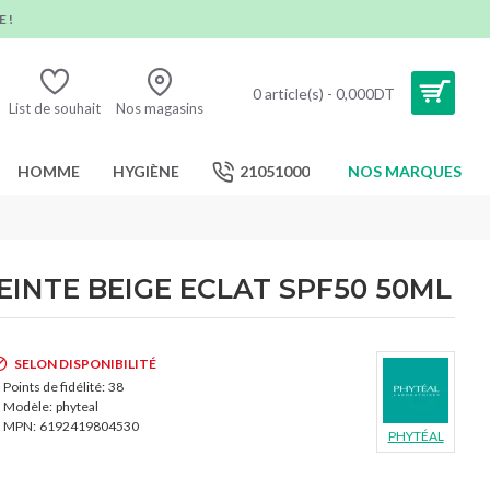
 !
0 article(s) - 0,000DT
List de souhait
Nos magasins
HOMME
HYGIÈNE
21051000
NOS MARQUES
INTE BEIGE ECLAT SPF50 50ML
SELON DISPONIBILITÉ
Points de fidélité:
38
Modèle:
phyteal
MPN:
6192419804530
PHYTÉAL