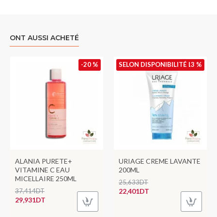
ONT AUSSI ACHETÉ
-20 %
SELON DISPONIBILITÉ
-13 %
ALANIA PURETE+
URIAGE CREME LAVANTE
VITAMINE C EAU
200ML
MICELLAIRE 250ML
25,633DT
37,414DT
22,401DT
29,931DT