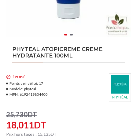
PHYTEAL ATOPICREME CREME
HYDRATANTE 100ML
ÉPUISÉ
Points de fidélité:
17
Modèle:
phyteal
MPN:
6192419804400
PHYTÉAL
25,730DT
18,011DT
Prix hors taxes : 15,135DT