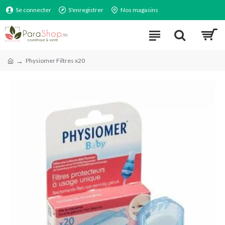
Se connecter
S'enregistrer
Nos magasins
Physiomer Filtres x20