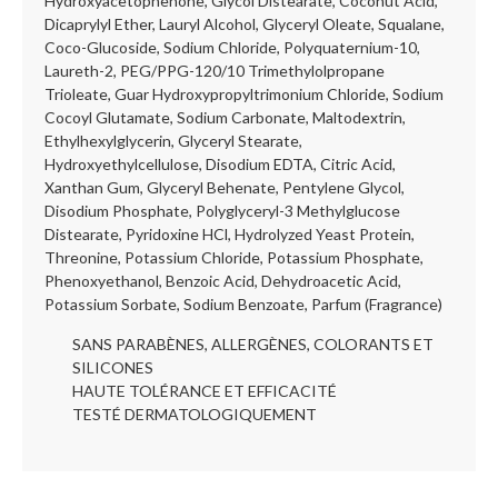
Hydroxyacetophenone, Glycol Distearate, Coconut Acid,
Dicaprylyl Ether, Lauryl Alcohol, Glyceryl Oleate, Squalane,
Coco-Glucoside, Sodium Chloride, Polyquaternium-10,
Laureth-2, PEG/PPG-120/10 Trimethylolpropane
Trioleate, Guar Hydroxypropyltrimonium Chloride, Sodium
Cocoyl Glutamate, Sodium Carbonate, Maltodextrin,
Ethylhexylglycerin, Glyceryl Stearate,
Hydroxyethylcellulose, Disodium EDTA, Citric Acid,
Xanthan Gum, Glyceryl Behenate, Pentylene Glycol,
Disodium Phosphate, Polyglyceryl-3 Methylglucose
Distearate, Pyridoxine HCl, Hydrolyzed Yeast Protein,
Threonine, Potassium Chloride, Potassium Phosphate,
Phenoxyethanol, Benzoic Acid, Dehydroacetic Acid,
Potassium Sorbate, Sodium Benzoate, Parfum (Fragrance)
SANS PARABÈNES, ALLERGÈNES, COLORANTS ET
SILICONES
HAUTE TOLÉRANCE ET EFFICACITÉ
TESTÉ DERMATOLOGIQUEMENT