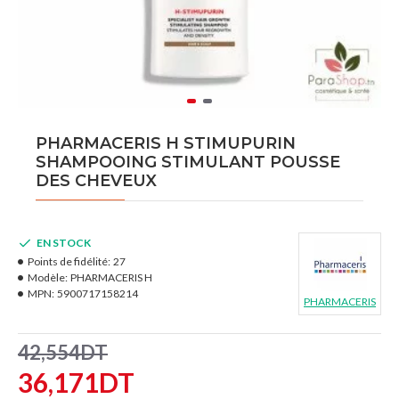
PHARMACERIS H STIMUPURIN
SHAMPOOING STIMULANT POUSSE
DES CHEVEUX
EN STOCK
Points de fidélité:
27
Modèle:
PHARMACERIS H
MPN:
5900717158214
PHARMACERIS
42,554DT
36,171DT