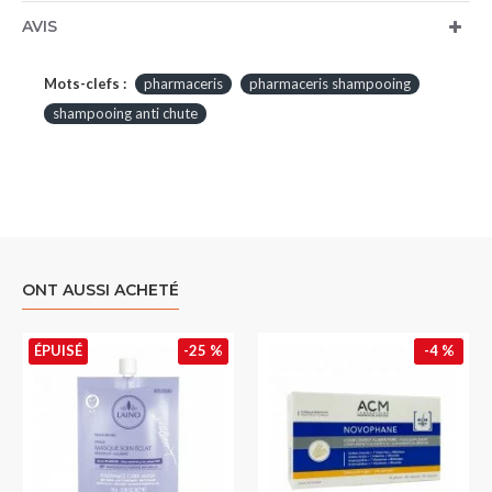
AVIS
Mots-clefs :
pharmaceris
pharmaceris shampooing
shampooing anti chute
ONT AUSSI ACHETÉ
ÉPUISÉ
-25 %
-4 %