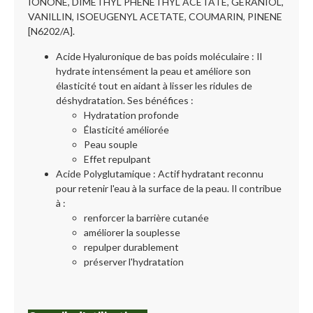
IONONE, DIMETHYL PHENETHYL ACETATE, GERANIOL,
VANILLIN, ISOEUGENYL ACETATE, COUMARIN, PINENE
[N6202/A].
Acide Hyaluronique de bas poids moléculaire : Il
hydrate intensément la peau et améliore son
élasticité tout en aidant à lisser les ridules de
déshydratation. Ses bénéfices :
Hydratation profonde
Élasticité améliorée
Peau souple
Effet repulpant
Acide Polyglutamique : Actif hydratant reconnu
pour retenir l'eau à la surface de la peau. Il contribue
à :
renforcer la barrière cutanée
améliorer la souplesse
repulper durablement
préserver l'hydratation