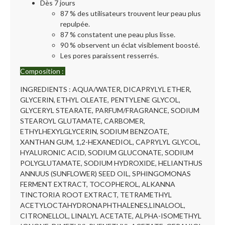
Dès 7 jours
87 % des utilisateurs trouvent leur peau plus
repulpée.
87 % constatent une peau plus lisse.
90 % observent un éclat visiblement boosté.
Les pores paraissent resserrés.
Composition :
INGREDIENTS : AQUA/WATER, DICAPRYLYL ETHER,
GLYCERIN, ETHYL OLEATE, PENTYLENE GLYCOL,
GLYCERYL STEARATE, PARFUM/FRAGRANCE, SODIUM
STEAROYL GLUTAMATE, CARBOMER,
ETHYLHEXYLGLYCERIN, SODIUM BENZOATE,
XANTHAN GUM, 1,2-HEXANEDIOL, CAPRYLYL GLYCOL,
HYALURONIC ACID, SODIUM GLUCONATE, SODIUM
POLYGLUTAMATE, SODIUM HYDROXIDE, HELIANTHUS
ANNUUS (SUNFLOWER) SEED OIL, SPHINGOMONAS
FERMENT EXTRACT, TOCOPHEROL, ALKANNA
TINCTORIA ROOT EXTRACT, TETRAMETHYL
ACETYLOCTAHYDRONAPHTHALENES,LINALOOL,
CITRONELLOL, LINALYL ACETATE, ALPHA-ISOMETHYL