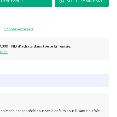
ER AU PANIER
ACHETER MAINENANT
-
Donnez votre avis
9,000 TND d'achats dans toute la Tunisie.
aison
n Marie est apprécié pour ses bienfaits pour la santé du foie.