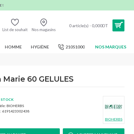
 !
0 article(s) - 0,000DT
List de souhait
Nos magasins
HOMME
HYGIÈNE
21051000
NOS MARQUES
 Marie 60 GELULES
 STOCK
le:
BIOHERBS
:
6191423302438
BIOHERBS