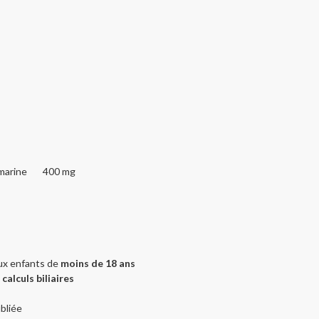
ymarine
400 mg
ux enfants de
moins de 18 ans
e
calculs biliaires
bliée