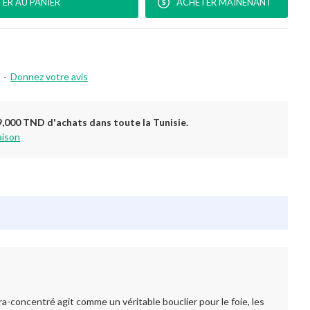
ER AU PANIER
ACHETER MAINENANT
-
Donnez votre avis
9,000 TND d'achats dans toute la Tunisie.
aison
ra-concentré agit comme un véritable bouclier pour le foie, les