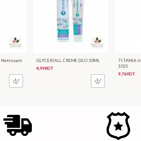
 Nettoyant
GLYCERIALL CREME DEO 30ML
TITANIA I
1025
4,998DT
9,769DT