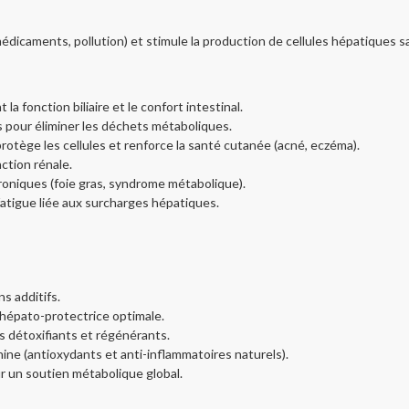
médicaments, pollution) et stimule la production de cellules hépatiques s
a fonction biliaire et le confort intestinal.
 pour éliminer les déchets métaboliques.
protège les cellules et renforce la santé cutanée (acné, eczéma).
nction rénale.
roniques (foie gras, syndrome métabolique).
 fatigue liée aux surcharges hépatiques.
s additifs.
 hépato-protectrice optimale.
ts détoxifiants et régénérants.
ine (antioxydants et anti-inflammatoires naturels).
ur un soutien métabolique global.