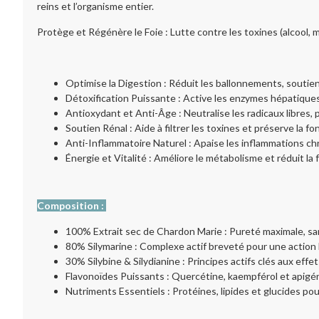
reins et l’organisme entier.
Protège et Régénère le Foie : Lutte contre les toxines (alcool, 
Optimise la Digestion : Réduit les ballonnements, soutient l
Détoxification Puissante : Active les enzymes hépatiques
Antioxydant et Anti-Âge : Neutralise les radicaux libres, 
Soutien Rénal : Aide à filtrer les toxines et préserve la fo
Anti-Inflammatoire Naturel : Apaise les inflammations ch
Énergie et Vitalité : Améliore le métabolisme et réduit la
Composition :
100% Extrait sec de Chardon Marie : Pureté maximale, san
80% Silymarine : Complexe actif breveté pour une action
30% Silybine & Silydianine : Principes actifs clés aux effe
Flavonoïdes Puissants : Quercétine, kaempférol et apigén
Nutriments Essentiels : Protéines, lipides et glucides po