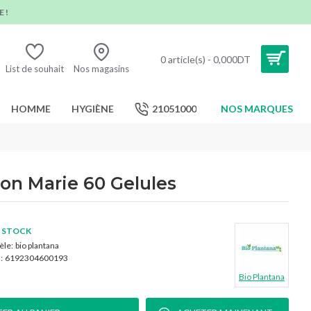
 !
0 article(s) - 0,000DT
List de souhait
Nos magasins
HOMME
HYGIÈNE
21051000
NOS MARQUES
on Marie 60 Gelules
 STOCK
le:
bio plantana
:
6192304600193
Bio Plantana