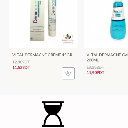
VITAL DERMACNE CREME 45GR
VITAL DERMACNE Gel
200ML
12,809DT
13,232DT
11,528DT
11,909DT