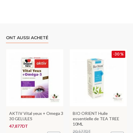
ONT AUSSI ACHETÉ
-30 %
AKTIV Vital yeux + Omega 3
BIO ORIENT Huile
30 GELULES
essentielle de TEA TREE
10ML
47,877DT
20,577DT