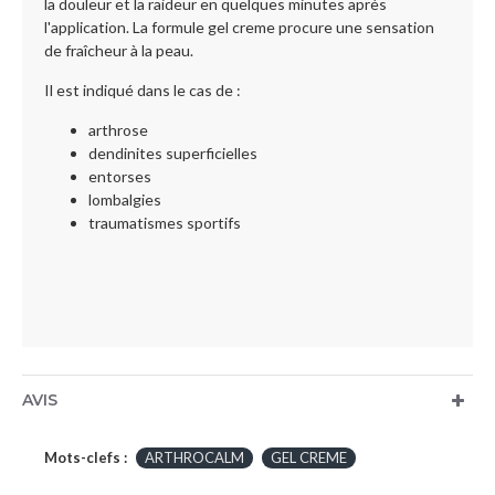
la douleur et la raideur en quelques minutes après
l'application. La formule gel creme procure une sensation
de fraîcheur à la peau.
Il est indiqué dans le cas de :
arthrose
dendinites superficielles
entorses
lombalgies
traumatismes sportifs
AVIS
Mots-clefs :
ARTHROCALM
GEL CREME