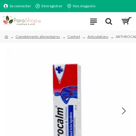
Se connecter
S'enregistrer
Nos magasins
Compléments alimentaires
Confort
Articulations
ARTHROCAL