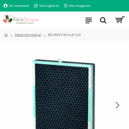
Se connecter
S'enregistrer
Nos magasins
Matériel médical
BEURER Filtre LR 310