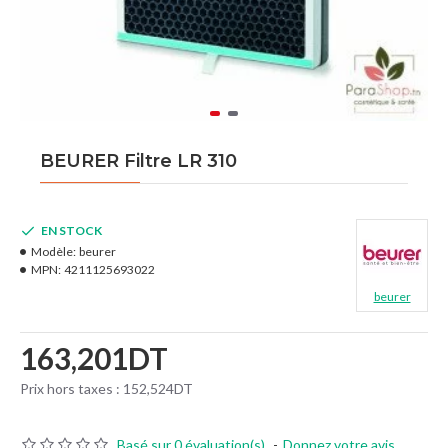
BEURER Filtre LR 310
EN STOCK
Modèle:
beurer
MPN:
4211125693022
beurer
163,201DT
Prix hors taxes : 152,524DT
Basé sur 0 évaluation(s).
-
Donnez votre avis