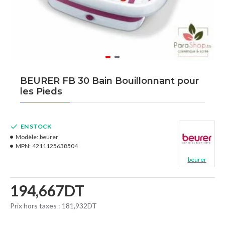
BEURER FB 30 Bain Bouillonnant pour
les Pieds
EN STOCK
Modèle:
beurer
MPN:
4211125638504
beurer
194,667DT
Prix hors taxes : 181,932DT